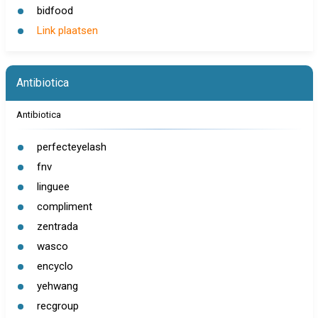
bidfood
Link plaatsen
Antibiotica
Antibiotica
perfecteyelash
fnv
linguee
compliment
zentrada
wasco
encyclo
yehwang
recgroup